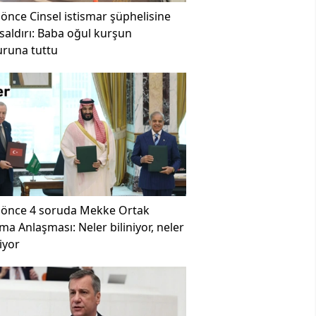
 önce
Cinsel istismar şüphelisine
ı saldırı: Baba oğul kurşun
runa tuttu
 önce
4 soruda Mekke Ortak
a Anlaşması: Neler biliniyor, neler
iyor