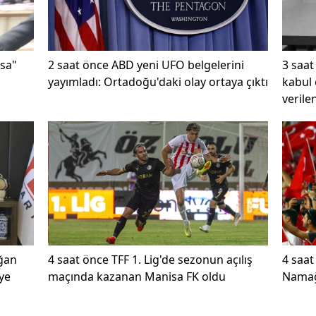
asa"
2 saat önce
ABD yeni UFO belgelerini
3 saat
yayımladı: Ortadoğu'daki olay ortaya çıktı
kabul 
verile
ağan
4 saat önce
TFF 1. Lig'de sezonun açılış
4 saat
ye
maçında kazanan Manisa FK oldu
Namağl