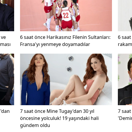
 ve
6 saat önce
Harikasınız Filenin Sultanları:
6 saat
şması
Fransa'yı yenmeye doyamadılar
rakamı
ı'dan
7 saat önce
Mine Tugay'dan 30 yıl
7 saat
öncesine yolculuk! 19 yaşındaki hali
'Demir
gündem oldu