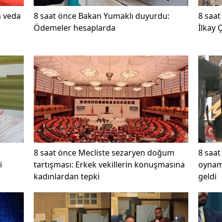
a veda
8 saat önce
Bakan Yumaklı duyurdu:
8 saat
Ödemeler hesaplarda
İlkay 
8 saat önce
Mecliste sezaryen doğum
8 saat
i
tartışması: Erkek vekillerin konuşmasına
oynam
kadınlardan tepki
geldi